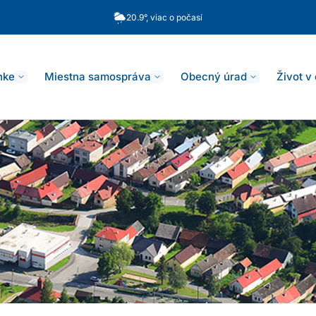
20.9°, viac o počasí
nke
Miestna samospráva
Obecný úrad
Život v