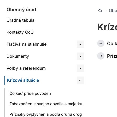
Obecný úrad
Obe
Úradná tabuľa
Kríz
Kontakty OcÚ
Čo 
Tlačivá na stiahnutie
Príz
Dokumenty
Voľby a referendum
Krízové situácie
Čo keď príde povodeň
Zabezpečenie svojho obydlia a majetku
Príznaky ovplyvnenia podľa druhu drog