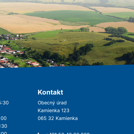
Kontakt
5:30
Obecný úrad
Kamienka 123
:00
065 32 Kamienka
5:30
4:00