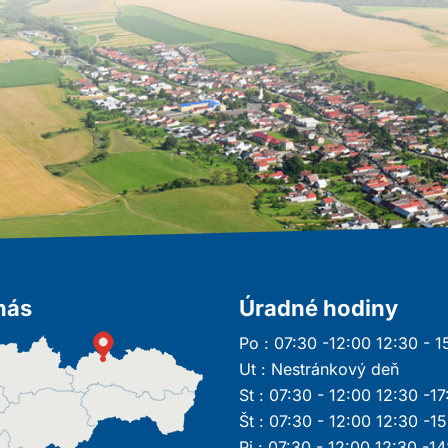
nás
Úradné hodiny
Po : 07:30 -12:00 12:30 - 1
Ut : Nestránkový deň
St : 07:30 - 12:00 12:30 -17
Št : 07:30 - 12:00 12:30 -1
Pi : 07:30 - 12:00 12:30 -1