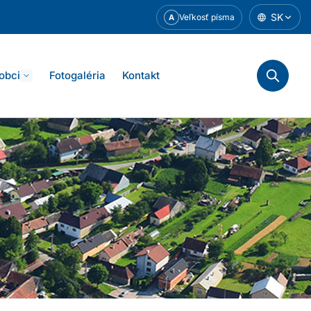
SK
Veľkosť písma
A
 obci
Fotogaléria
Kontakt