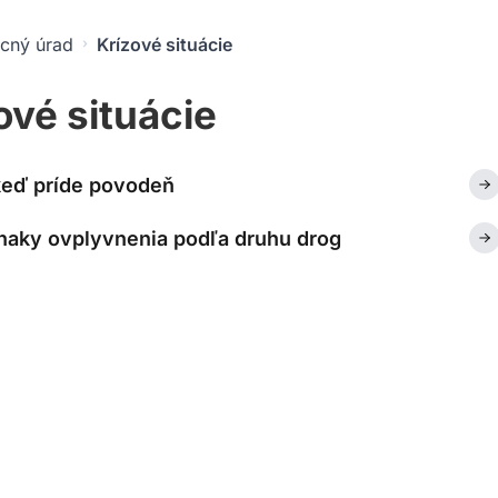
cný úrad
Krízové situácie
ové situácie
keď príde povodeň
naky ovplyvnenia podľa druhu drog