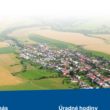
nás
Úradné hodiny