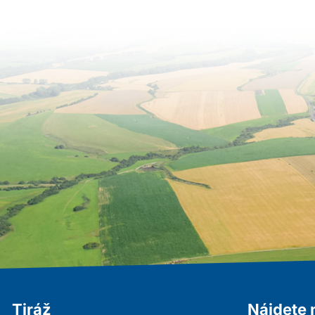
Tiráž
Nájdete 