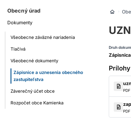
Obecný úrad
Obe
Dokumenty
UZNE
Všeobecne záväzné nariadenia
Druh dokum
Tlačivá
Zápisnica
Všeobecné dokumenty
Prílohy
Zápisnice a uznesenia obecného
zastupiteľstva
uzn
PDF 
Záverečný účet obce
Rozpočet obce Kamienka
zap
PDF 