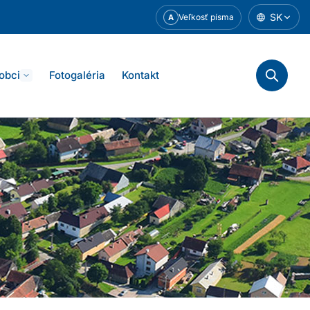
SK
Veľkosť písma
A
 obci
Fotogaléria
Kontakt