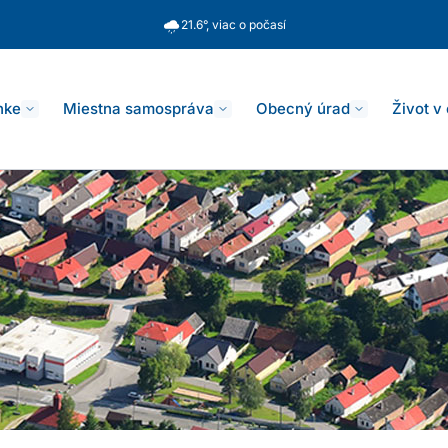
21.6°, viac o počasí
nke
Miestna samospráva
Obecný úrad
Život v