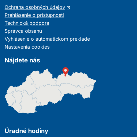
Otvorí
Ochrana osobných údajov
sa
Prehlásenie o prístupnosti
v
Technická podpora
novom
Správca obsahu
okne
Vyhlásenie o automatickom preklade
Nastavenia cookies
Nájdete nás
Úradné hodiny