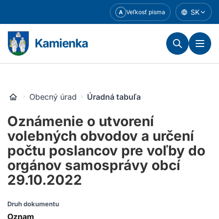
Prejsť
SK
Veľkosť písma
A
k
obsahu
Kamienka
Obecný úrad
Úradná tabuľa
Oznámenie o utvorení
volebných obvodov a určení
počtu poslancov pre voľby do
orgánov samosprávy obcí
29.10.2022
Druh dokumentu
Oznam