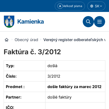
Prejsť
SK
Veľkosť písma
A
k
obsahu
Kamienka
Obecný úrad
Verejný register odberateľských v
Faktúra č. 3/2012
Typ:
došlá
Číslo:
3/2012
Predmet :
došle faktúry za marec 2012
Partner:
došlé faktúry
IČO: