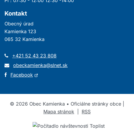
Pi : 07:30 - 12:00 12:30 -14:00
Kontakt
Obecný úrad
Kamienka 123
065 32 Kamienka
+421 52 43 23 808
obeckamienka@slnet.sk
Otvorí
Facebook
sa
v
novom
©
2026
Obec Kamienka • Oficiálne stránky obce |
okne
Mapa stránok
|
RSS