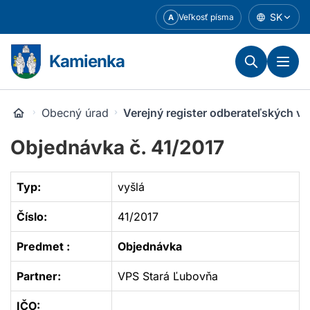
Prejsť
SK
Veľkosť písma
A
k
obsahu
Kamienka
Obecný úrad
Verejný register odberateľských v
Objednávka č. 41/2017
Typ:
vyšlá
Číslo:
41/2017
Predmet :
Objednávka
Partner:
VPS Stará Ľubovňa
IČO: