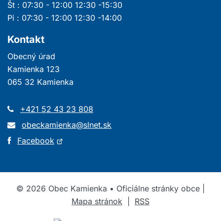
Št : 07:30 - 12:00 12:30 -15:30
Pi : 07:30 - 12:00 12:30 -14:00
Kontakt
Obecný úrad
Kamienka 123
065 32 Kamienka
+421 52 43 23 808
obeckamienka@slnet.sk
Otvorí
Facebook
sa
v
novom
©
2026
Obec Kamienka • Oficiálne stránky obce |
okne
Mapa stránok
|
RSS